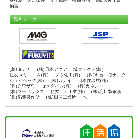
養生材、現場備品、安全備品、補修用品、地盤改良工事、
物置
取引メーカー
(株)タナカ
(株)日本アクア
城東テクノ(株)
住友スリーエム(株)
ダウ化工(株)
(株)キョーワナスタ
ジェイベック(株)
(株)カナイ
日本住環境(株)
(株)クワザワ
セメダイン(株)
(株)カネシン
(株)マーベックス
住友ゴム工業(株)
(株)淀川製鋼所
(株)稲葉製作所
(株)田窪工業所
他