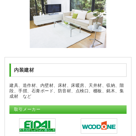
内装建材
建具、造作材、内壁材、床材、床暖房、天井材、収納、階
段、手摺、石膏ボード、防音材、点検口、棚板、銘木、集
成材 など
取引メーカー